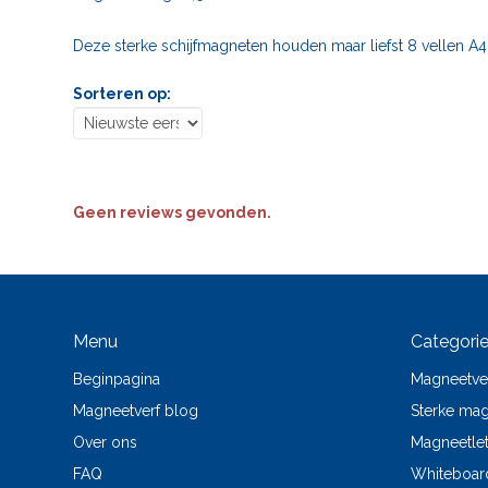
Deze sterke schijfmagneten houden maar liefst 8 vellen A
Sorteren op:
Geen reviews gevonden.
Menu
Categori
Beginpagina
Magneetve
Magneetverf blog
Sterke ma
Over ons
Magneetlet
FAQ
Whiteboar