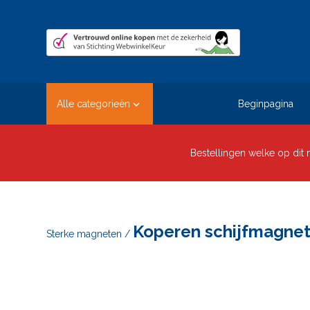
Alle categorieën
Beginpagina

Bestellingen welke op di
Koperen schijfmagnet
Sterke magneten
/