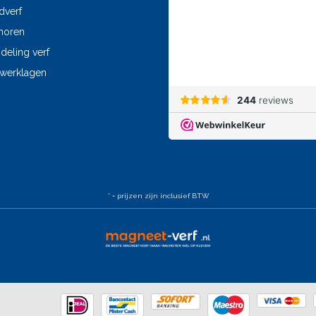
dverf
horen
eling verf
fwerklagen
* = prijzen zijn inclusief BTW