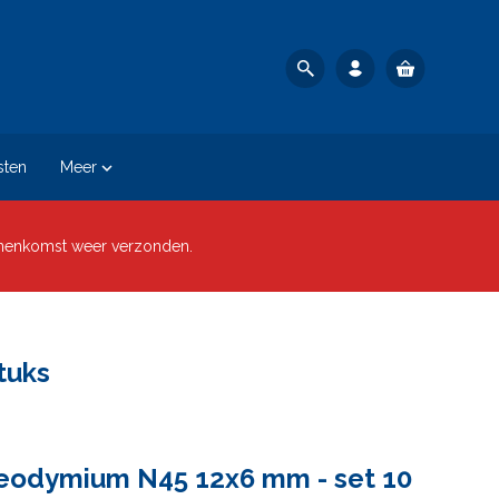
sten
Meer

nnenkomst weer verzonden.
tuks
eodymium N45 12x6 mm - set 10