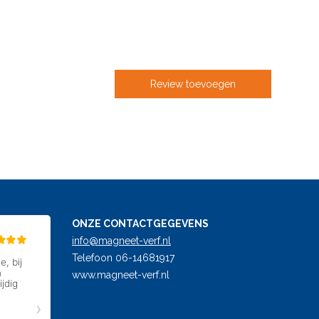
Review toevoegen
ONZE CONTACTGEGEVENS
info@magneet-verf.nl
Telefoon 06-14681917
www.magneet-verf.nl