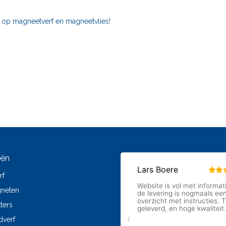
4 op magneetverf en magneetvlies!
eën
rf
gneten
ters
dverf