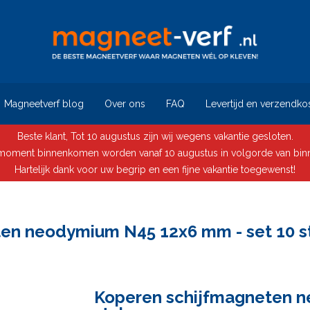
Magneetverf blog
Over ons
FAQ
Levertijd en verzendko
Beste klant, Tot 10 augustus zijn wij wegens vakantie gesloten.
t moment binnenkomen worden vanaf 10 augustus in volgorde van bi
Hartelijk dank voor uw begrip en een fijne vakantie toegewenst!
en neodymium N45 12x6 mm - set 10 s
Koperen schijfmagneten n