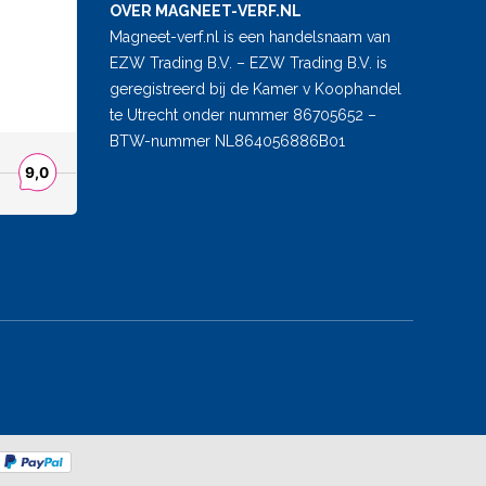
OVER MAGNEET-VERF.NL
Magneet-verf.nl is een handelsnaam van
EZW Trading B.V. – EZW Trading B.V. is
geregistreerd bij de Kamer v Koophandel
te Utrecht onder nummer 86705652 –
BTW-nummer NL864056886B01